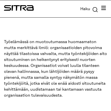
Siirry
Valik
Haku
suoraan
Sitra
sisältöön
↓
Työelämässä on muotoutumassa huomaamaton
mutta merkittävä ilmiö: organisaatioiden pitovoima
näyttää tilastoissa vahvalta, mutta työntekijöiden aito
sitoutuminen on heikentynyt erityisesti nuorten
keskuudessa. Organisaatiot voivat luulla tilanteen
olevan hallinnassa, kun lähtijöiden määrä pysyy
pienenä, mutta samalla syntyy näkymätön massa
työntekijöitä, jotka eivät ole enää aidosti sitoutuneita
kehittämään, uudistamaan tai kantamaan vastuuta
organisaation tulevaisuudesta.