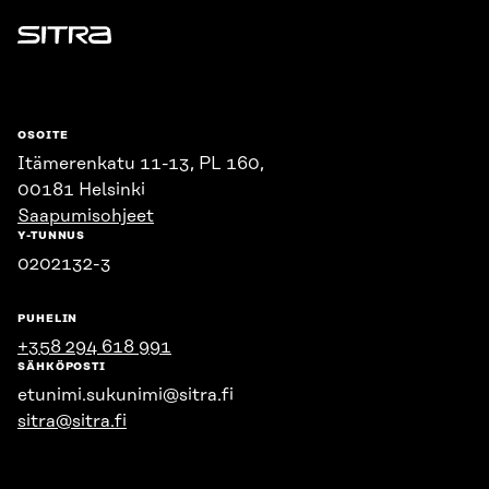
Sitra
OSOITE
Itämerenkatu 11-13, PL 160,
00181 Helsinki
Saapumisohjeet
Y-TUNNUS
0202132-3
PUHELIN
+358 294 618 991
SÄHKÖPOSTI
etunimi.sukunimi@sitra.fi
sitra@sitra.fi