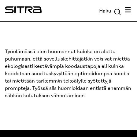
Siirry
Valik
Haku
suoraan
Sitra
sisältöön
↓
Työelämässä olen huomannut kuinka on alettu
puhumaan, että sovelluskehittäjätkin voisivat miettiä
ekologisesti kestävämpiä koodaustapoja eli kuinka
koodataan suorituskyvyltään optimoidumpaa koodia
tai mietitään tarkemmin tekoälylle syötettyjä
prompteja. Työssä siis huomioidaan entistä enemmän
sähkön kulutuksen vähentäminen.