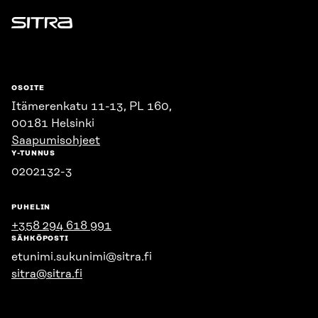
Sitra
OSOITE
Itämerenkatu 11-13, PL 160,
00181 Helsinki
Saapumisohjeet
Y-TUNNUS
0202132-3
PUHELIN
+358 294 618 991
SÄHKÖPOSTI
etunimi.sukunimi@sitra.fi
sitra@sitra.fi