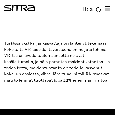
Siirry
Valik
Haku
suoraan
Sitra
sisältöön
↓
Turkissa yksi karjankasvattaja on lähtenyt tekemään
kokeiluita VR-laseilla: tavoitteena on huijata lehmiä
VR-lasien avulla luulemaan, että ne ovat
kesälaitumella, ja näin parantaa maidontuotantoa. Ja
toden totta, maidontuotanto on todella kasvanut
kokeilun ansiosta, vihreillä virtuaaliniityillä kirmaavat
matrix-lehmät tuottavat jopa 22% enemmän maitoa.