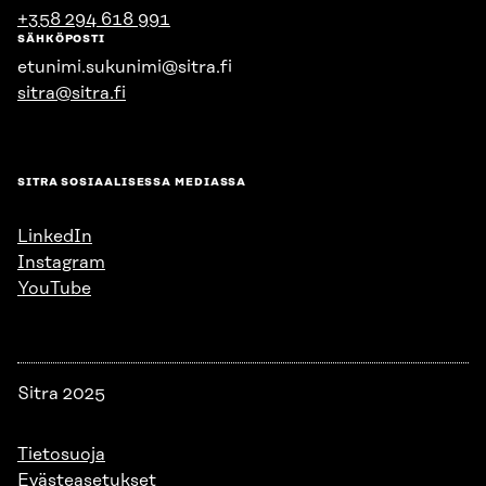
+358 294 618 991
SÄHKÖPOSTI
etunimi.sukunimi@sitra.fi
sitra@sitra.fi
SITRA SOSIAALISESSA MEDIASSA
LinkedIn
Instagram
YouTube
Sitra 2025
Tietosuoja
Evästeasetukset