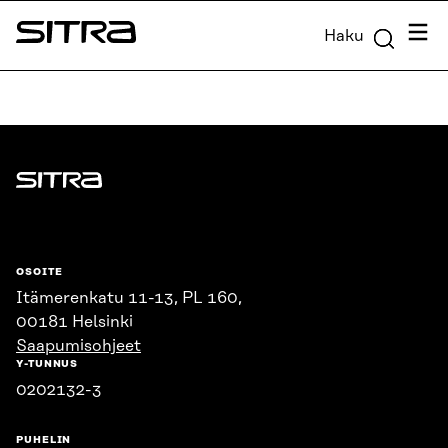
Siirry
Valik
Haku
suoraan
Sitra
sisältöön
↓
Sitra
OSOITE
Itämerenkatu 11-13, PL 160,
00181 Helsinki
Saapumisohjeet
Y-TUNNUS
0202132-3
PUHELIN