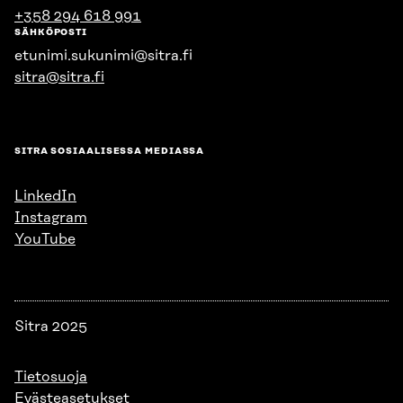
+358 294 618 991
SÄHKÖPOSTI
etunimi.sukunimi@sitra.fi
sitra@sitra.fi
SITRA SOSIAALISESSA MEDIASSA
LinkedIn
Instagram
YouTube
Sitra 2025
Tietosuoja
Evästeasetukset