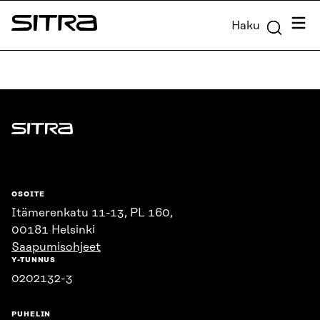
Siirry
Valik
Haku
suoraan
Sitra
sisältöön
↓
Sitra
OSOITE
Itämerenkatu 11-13, PL 160,
00181 Helsinki
Saapumisohjeet
Y-TUNNUS
0202132-3
PUHELIN