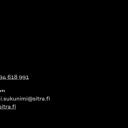
94 618 991
STI
i.sukunimi@sitra.fi
itra.fi