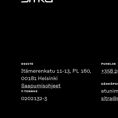
Sitra
OSOITE
PUHELIN
Itämerenkatu 11-13, PL 160,
+358 2
00181 Helsinki
SÄHKÖPO
Saapumisohjeet
etunim
Y-TUNNUS
0202132-3
sitra@s