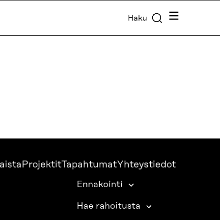
Valikko
Haku
aista
Projektit
Tapahtumat
Yhteystiedot
Ennakointi
Hae rahoitusta