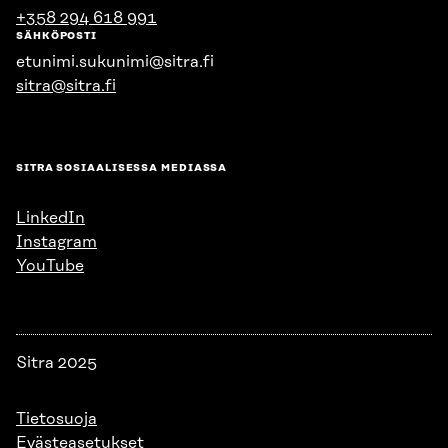
+358 294 618 991
SÄHKÖPOSTI
etunimi.sukunimi@sitra.fi
sitra@sitra.fi
SITRA SOSIAALISESSA MEDIASSA
LinkedIn
Instagram
YouTube
Sitra 2025
Tietosuoja
Evästeasetukset