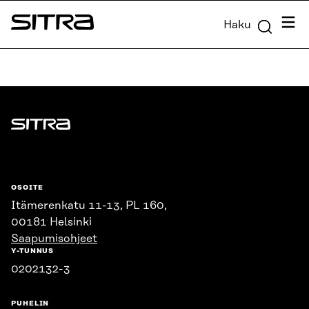
Siirry
Valik
Haku
suoraan
Sitra
sisältöön
↓
Sitra
OSOITE
Itämerenkatu 11-13, PL 160,
00181 Helsinki
Saapumisohjeet
Y-TUNNUS
0202132-3
PUHELIN