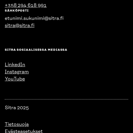
+358 294 618 991
SÄHKÖPOSTI
etunimi.sukunimi@sitra.fi
sitra@sitra.fi
SITRA SOSIAALISESSA MEDIASSA
LinkedIn
Instagram
YouTube
Sitra 2025
Tietosuoja
Evästeasetukset