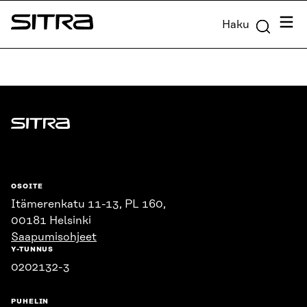
Siirry
Valik
Haku
suoraan
Sitra
sisältöön
↓
Sitra
OSOITE
Itämerenkatu 11-13, PL 160,
00181 Helsinki
Saapumisohjeet
Y-TUNNUS
0202132-3
PUHELIN