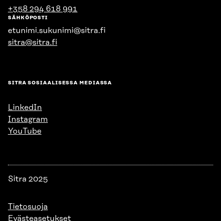
+358 294 618 991
SÄHKÖPOSTI
etunimi.sukunimi@sitra.fi
sitra@sitra.fi
SITRA SOSIAALISESSA MEDIASSA
LinkedIn
Instagram
YouTube
Sitra 2025
Tietosuoja
Evästeasetukset