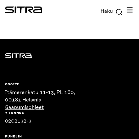
Siirry
Valik
Haku
suoraan
Sitra
sisältöön
↓
Sitra
OSOITE
Itämerenkatu 11-13, PL 160,
00181 Helsinki
Saapumisohjeet
Y-TUNNUS
0202132-3
PUHELIN