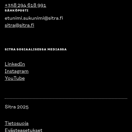
+358 294 618 991
SÄHKÖPOSTI
etunimi.sukunimi@sitra.fi
sitra@sitra.fi
SITRA SOSIAALISESSA MEDIASSA
LinkedIn
Instagram
YouTube
Sitra 2025
Tietosuoja
Evästeasetukset