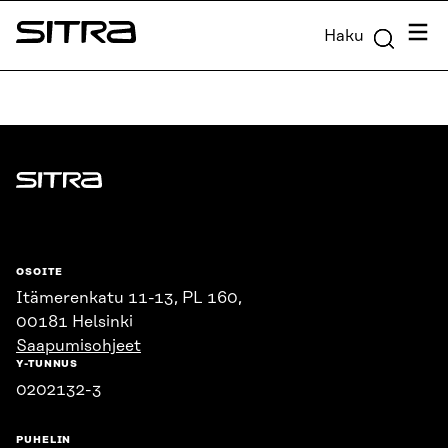
Siirry
Valik
Haku
suoraan
Sitra
sisältöön
↓
Sitra
OSOITE
Itämerenkatu 11-13, PL 160,
00181 Helsinki
Saapumisohjeet
Y-TUNNUS
0202132-3
PUHELIN