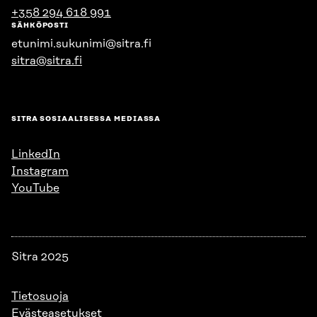
+358 294 618 991
SÄHKÖPOSTI
etunimi.sukunimi@sitra.fi
sitra@sitra.fi
SITRA SOSIAALISESSA MEDIASSA
LinkedIn
Instagram
YouTube
Sitra 2025
Tietosuoja
Evästeasetukset