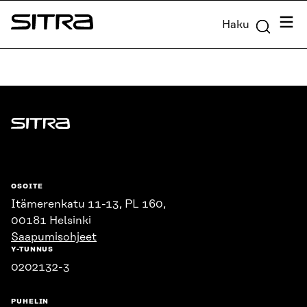
Siirry
Valik
Haku
suoraan
Sitra
sisältöön
↓
Sitra
OSOITE
Itämerenkatu 11-13, PL 160,
00181 Helsinki
Saapumisohjeet
Y-TUNNUS
0202132-3
PUHELIN