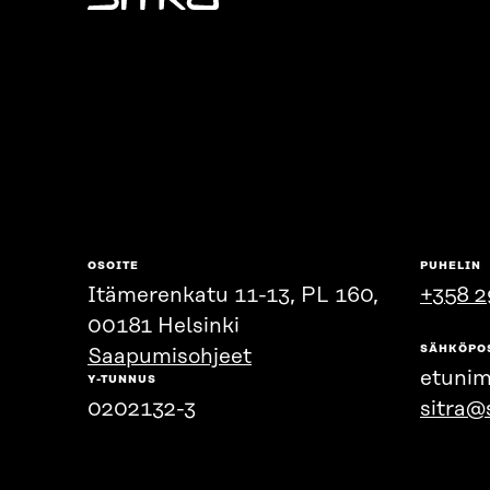
Sitra
OSOITE
PUHELIN
Itämerenkatu 11-13, PL 160,
+358 2
00181 Helsinki
SÄHKÖPO
Saapumisohjeet
etunim
Y-TUNNUS
0202132-3
sitra@s