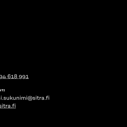
94 618 991
STI
i.sukunimi@sitra.fi
itra.fi