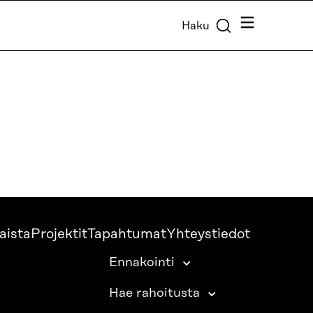
Valikko
Haku
aista
Projektit
Tapahtumat
Yhteystiedot
Ennakointi
Hae rahoitusta