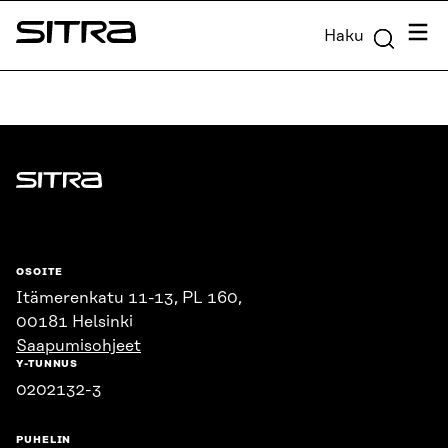
Siirry
Valik
Haku
suoraan
Sitra
sisältöön
↓
Sitra
OSOITE
Itämerenkatu 11-13, PL 160,
00181 Helsinki
Saapumisohjeet
Y-TUNNUS
0202132-3
PUHELIN