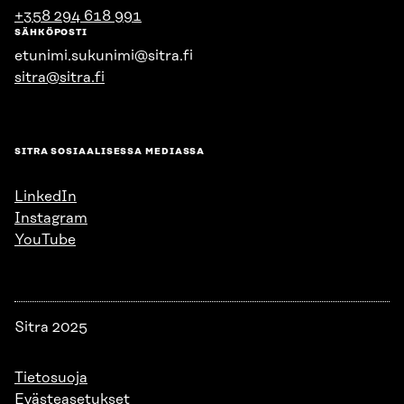
+358 294 618 991
SÄHKÖPOSTI
etunimi.sukunimi@sitra.fi
sitra@sitra.fi
SITRA SOSIAALISESSA MEDIASSA
LinkedIn
Instagram
YouTube
Sitra 2025
Tietosuoja
Evästeasetukset