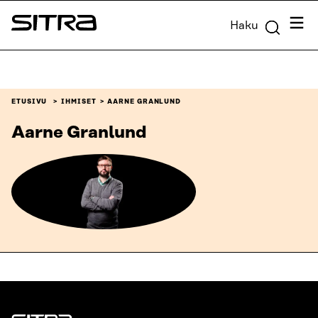
Siirry
Valik
Haku
suoraan
Sitra
sisältöön
↓
ETUSIVU
IHMISET
AARNE GRANLUND
Aarne Granlund