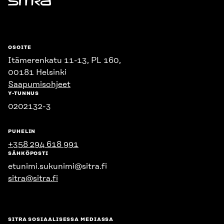
Sitra
OSOITE
Itämerenkatu 11-13, PL 160,
00181 Helsinki
Saapumisohjeet
Y-TUNNUS
0202132-3
PUHELIN
+358 294 618 991
SÄHKÖPOSTI
etunimi.sukunimi@sitra.fi
sitra@sitra.fi
SITRA SOSIAALISESSA MEDIASSA