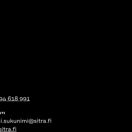
94 618 991
STI
i.sukunimi@sitra.fi
itra.fi