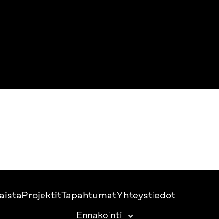
aista
Projektit
Tapahtumat
Yhteystiedot
Ennakointi