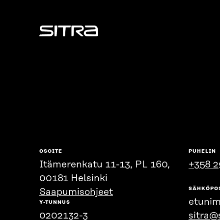
Sitra
OSOITE
PUHELIN
Itämerenkatu 11-13, PL 160,
+358 2
00181 Helsinki
SÄHKÖPO
Saapumisohjeet
etunim
Y-TUNNUS
0202132-3
sitra@s