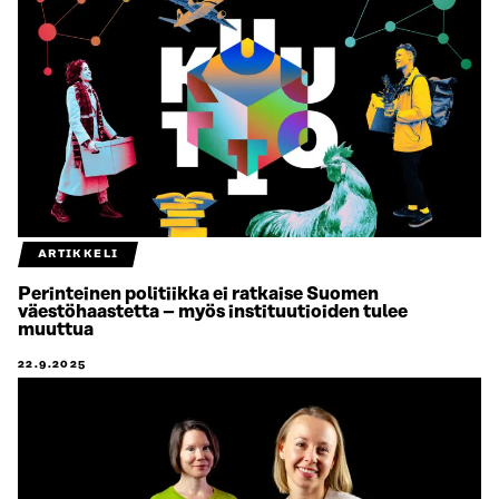
ARTIKKELI
Perinteinen politiikka ei ratkaise Suomen
väestöhaastetta – myös instituutioiden tulee
muuttua
22.9.2025