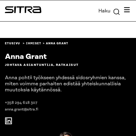
Siirry
Valik
Haku
suoraan
Sitra
sisältöön
↓
ETUSIVU
IHMISET
ANNA GRANT
Anna Grant
JOHTAVA ASIANTUNTIJA, RATKAISUT
Anna pohtii työkseen yhdessä sidosryhmien kanssa,
miten voimme parhaiten edistää yhteiskunnallisia
muutoksia käytännössä.
+358 294 618 307
anna.grant@sitra.fi