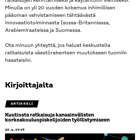
ratkaisujen kehittämiseksi ja käytäntöön viemiseksi.
Minulla on yli 20 vuoden kokemus inhimillisen
pääoman vahvistamiseen tähtäävästä
innovaatiotoiminnasta Isossa-Britanniassa,
Arabiemiraateissa ja Suomessa.
Ota minuun yhteyttä, jos haluat keskustella
ratkaisuista väestörakenteen muutokseen tuomiin
haasteisiin.
Kirjoittajalta
ARTIKKELI
Kuutiosta ratkaisuja kansainvälisten
korkeakouluopiskelijoiden työllistymiseen
30.4.2026