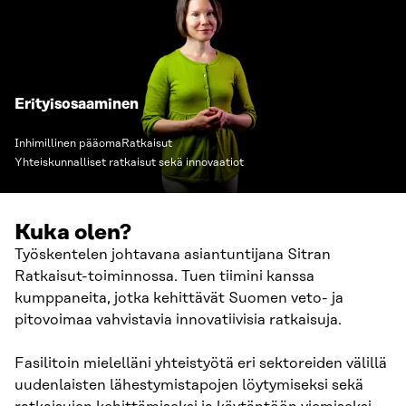
Erityisosaaminen
Inhimillinen pääoma
Ratkaisut
Yhteiskunnalliset ratkaisut sekä innovaatiot
Kuka olen?
Työskentelen johtavana asiantuntijana Sitran
Ratkaisut-toiminnossa. Tuen tiimini kanssa
kumppaneita, jotka kehittävät Suomen veto- ja
pitovoimaa vahvistavia innovatiivisia ratkaisuja.
Fasilitoin mielelläni yhteistyötä eri sektoreiden välillä
uudenlaisten lähestymistapojen löytymiseksi sekä