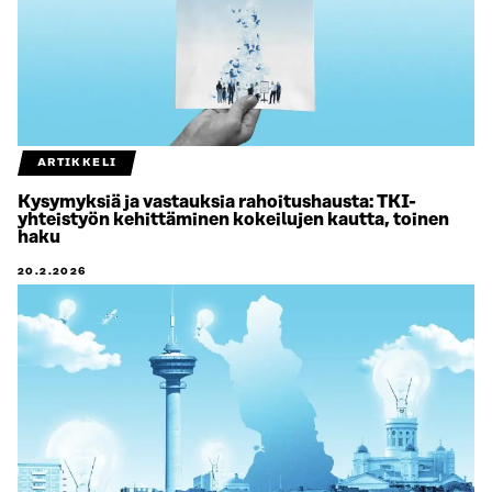
ARTIKKELI
Kysymyksiä ja vastauksia rahoitushausta: TKI-
yhteistyön kehittäminen kokeilujen kautta, toinen
haku
20.2.2026