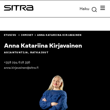
Siirry
Valik
Haku
suoraan
Sitra
sisältöön
↓
ETUSIVU
IHMISET
ANNA KATARIINA KIRJAVAINEN
Anna Katariina Kirjavainen
ASIANTUNTIJA, RATKAISUT
+358 294 618 356
anna.kirjavainen@sitra.fi