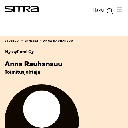
Siirry
Valik
Haku
suoraan
Sitra
sisältöön
↓
ETUSIVU
IHMISET
ANNA RAUHANSUU
Myssyfarmi Oy
Anna Rauhansuu
Toimitusjohtaja