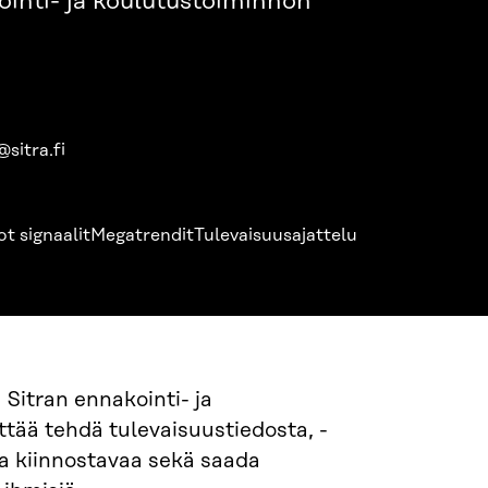
ointi- ja koulutustoiminnon
sitra.fi
ot signaalit
Megatrendit
Tulevaisuusajattelu
Sitran ennakointi- ja
ttää tehdä tulevaisuustiedosta, -
a kiinnostavaa sekä saada