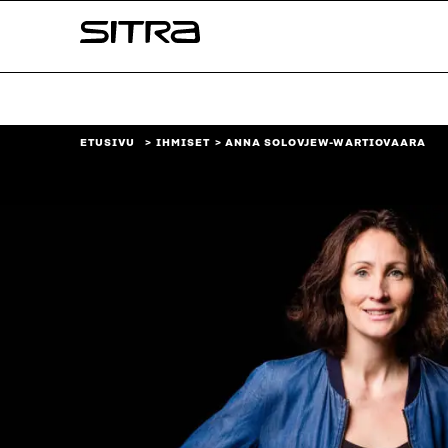
Siirry
Sitra
suoraan
sisältöön
↓
ETUSIVU
IHMISET
ANNA SOLOVJEW-WARTIOVAARA