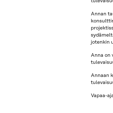
tulevais
Annan tau
konsultti
projektis
sydämeltä
jotenkin 
Anna on v
tulevaisu
Annaan ka
tulevaisu
Vapaa-aja