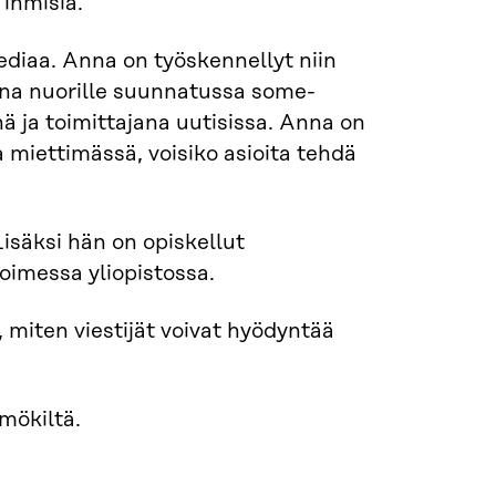
ihmisiä.
ediaa. Anna on työskennellyt niin
jana nuorille suunnatussa some-
nä ja toimittajana uutisissa. Anna on
 miettimässä, voisiko asioita tehdä
isäksi hän on opiskellut
oimessa yliopistossa.
, miten viestijät voivat hyödyntää
 mökiltä.