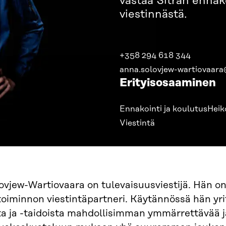
vastaa Sitran ennak
viestinnästä.
+358 294 618 344
anna.solovjew-wartiovaara@
Erityisosaaminen
Ennakointi ja koulutus
Heik
Viestintä
vjew-Wartiovaara on tulevaisuusviestijä. Hän on 
oiminnon viestintäpartneri. Käytännössä hän yri
ta ja -taidoista mahdollisimman ymmärrettävää j