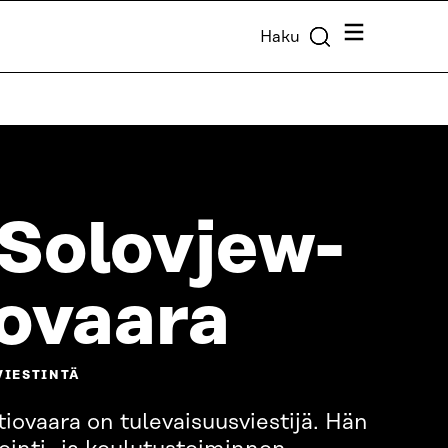
Valikko
Haku
Solovjew-
ovaara
VIESTINTÄ
ovaara on tulevaisuusviestijä. Hän