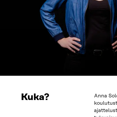
Kuka?
Anna Solo
koulutust
ajattelus