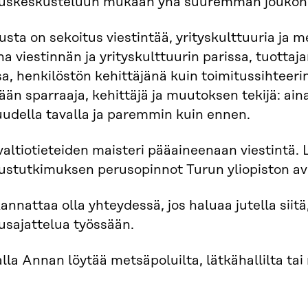
uuskeskusteluun mukaan yhä suuremman joukon 
sta on sekoitus viestintää, yrityskulttuuria ja m
na viestinnän ja yrityskulttuurin parissa, tuotta
sa, henkilöstön kehittäjänä kuin toimitussihteeri
än sparraaja, kehittäjä ja muutoksen tekijä: aina
uudella tavalla ja paremmin kuin ennen.
altiotieteiden maisteri pääaineenaan viestintä. L
ustutkimuksen perusopinnot Turun yliopiston av
nnattaa olla yhteydessä, jos haluaa jutella siitä
usajattelua työssään.
lla Annan löytää metsäpoluilta, lätkähallilta tai