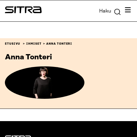
Siirry
Valik
Haku
suoraan
Sitra
sisältöön
↓
ETUSIVU
IHMISET
ANNA TONTERI
Anna Tonteri