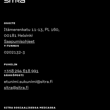
Sitra
OSOITE
Itämerenkatu 11-13, PL 160,
00181 Helsinki
Saapumisohjeet
Y-TUNNUS
0202132-3
PUHELIN
+358 294 618 991
SÄHKÖPOSTI
etunimi.sukunimi@sitra.fi
sitra@sitra.fi
SITRA SOSIAALISESSA MEDIASSA