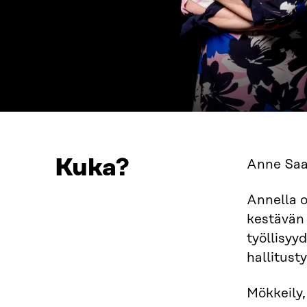
Kuka?
Anne Saar
Annella o
kestävän 
työllisyy
hallitust
Mökkeily,