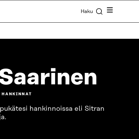
Valikko
Haku
Saarinen
A HANKINNAT
ukätesi hankinnoissa eli Sitran
a.