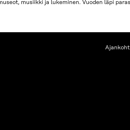
 museot, musiikki ja lukeminen. Vuoden läpi para
Ajankoht