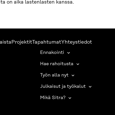
sta on aika lastenlasten kanssa.
aista
Projektit
Tapahtumat
Yhteystiedot
Ennakointi
Hae rahoitusta
Työn alla nyt
Julkaisut ja työkalut
Mikä Sitra?