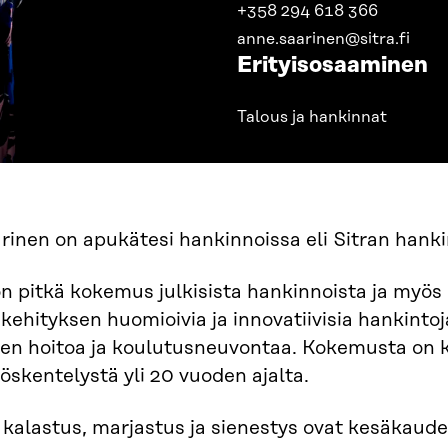
+358 294 618 366
anne.saarinen@sitra.fi
Erityisosaaminen
Talous ja hankinnat
inen on apukätesi hankinnoissa eli Sitran hanki
n pitkä kokemus julkisista hankinnoista ja myös i
kehityksen huomioivia ja innovatiivisia hankinto
den hoitoa ja koulutusneuvontaa. Kokemusta on 
yöskentelystä yli 20 vuoden ajalta.
 kalastus, marjastus ja sienestys ovat kesäkaude