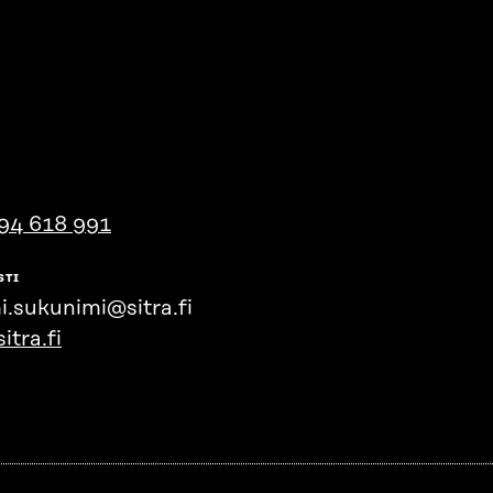
94 618 991
STI
i.sukunimi@sitra.fi
itra.fi