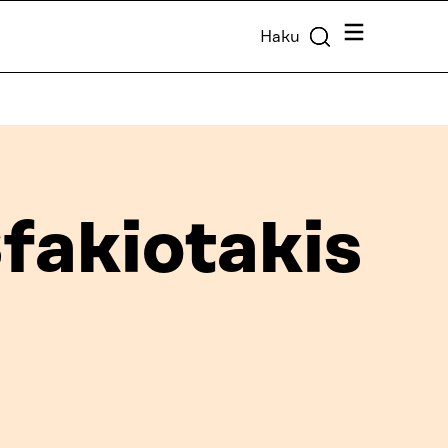
Valikko
Haku
fakiotakis