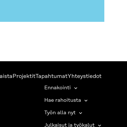
aista
Projektit
Tapahtumat
Yhteystiedot
Ennakointi
Hae rahoitusta
Työn alla nyt
Julkaisut ja työkalut