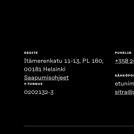
OSOITE
PUHELIN
Itämerenkatu 11-13, PL 160,
+358 2
00181 Helsinki
SÄHKÖPO
Saapumisohjeet
etunim
Y-TUNNUS
0202132-3
sitra@s