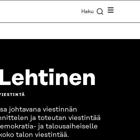
Valikko
Haku
 Lehtinen
VIESTINTÄ
sa johtavana viestinnän
nittelen ja toteutan viestintää
emokratia- ja talousaiheiselle
koko talon viestintää.