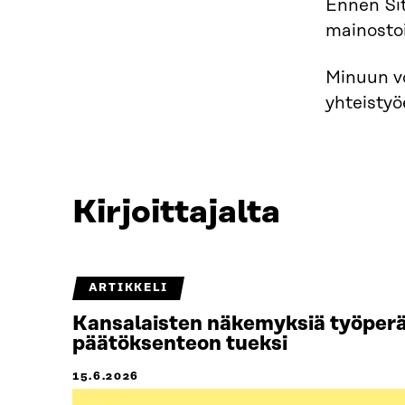
Ennen Sit
mainostoi
Minuun vo
yhteistyö
Kirjoittajalta
ARTIKKELI
Kansalaisten näkemyksiä työper
päätöksenteon tueksi
15.6.2026