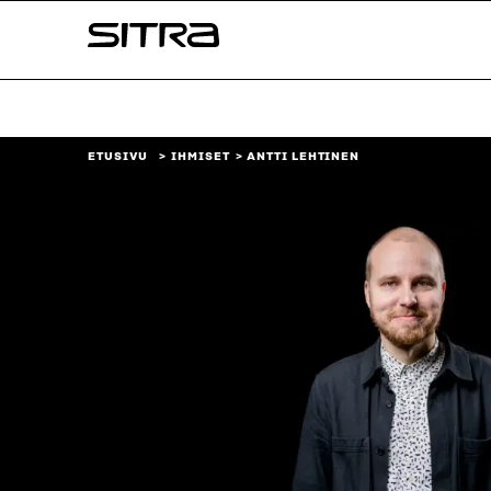
Siirry
Sitra
suoraan
sisältöön
↓
ETUSIVU
IHMISET
ANTTI LEHTINEN