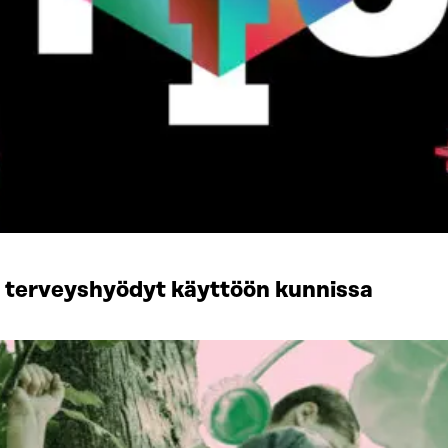
n terveyshyödyt käyttöön kunnissa