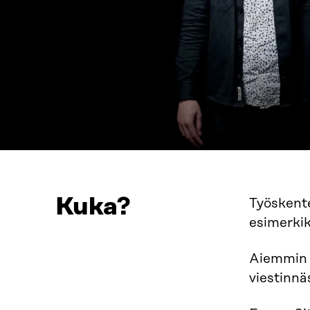
Kuka?
Työskente
esimerkik
Aiemmin o
viestinnä