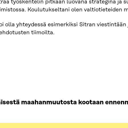
raa työskentelin pitkään luovana strategina ja su
mistossa. Koulutukseltani olen valtiotieteiden ma
i olla yhteydessä esimerkiksi Sitran viestintään 
ehdotusten tiimoilta.
äisestä maahanmuutosta kootaan ennenn