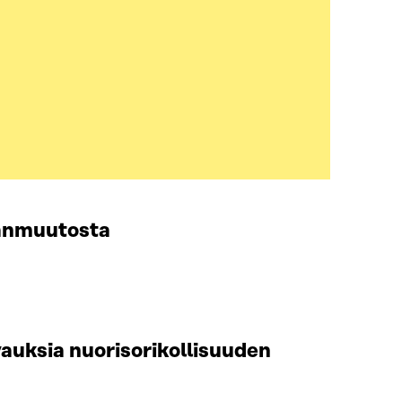
hanmuutosta
vauksia nuorisorikollisuuden