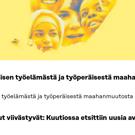
omisen työelämästä ja työperäisestä maa
t viivästyvät: Kuutiossa etsittiin uusia a