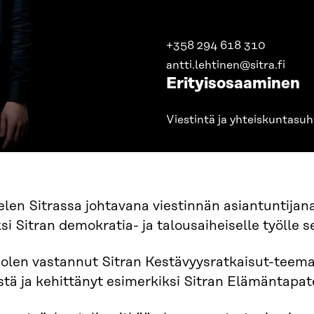
+358 294 618 310
antti.lehtinen@sitra.fi
Erityisosaaminen
Viestintä ja yhteiskuntasuh
len Sitrassa johtavana viestinnän asiantuntijana
si Sitran demokratia- ja talousaiheiselle työlle s
len vastannut Sitran Kestävyysratkaisut-teeman 
stä ja kehittänyt esimerkiksi Sitran Elämäntapat