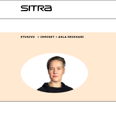
Siirry
Sitra
suoraan
sisältöön
↓
ETUSIVU
IHMISET
ASLA HEIKKARI