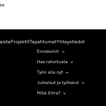
sa
aista
Projektit
Tapahtumat
Yhteystiedot
Ennakointi
Hae rahoitusta
Työn alla nyt
Julkaisut ja työkalut
Mikä Sitra?