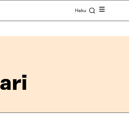
Valikko
Haku
ari