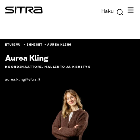
Siirry
Valik
Haku
suoraan
Sitra
sisältöön
↓
ETUSIVU
IHMISET
AUREA KLING
Aurea Kling
KOORDINAATTORI, HALLINTO JA KEHITYS
aurea.kling@sitra.fi