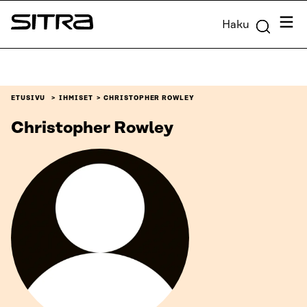
Siirry
Valik
Haku
suoraan
Sitra
sisältöön
↓
ETUSIVU
IHMISET
CHRISTOPHER ROWLEY
Christopher Rowley