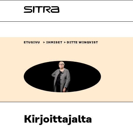
Siirry
Sitra
suoraan
sisältöön
↓
ETUSIVU
IHMISET
DITTE WINQVIST
Kirjoittajalta