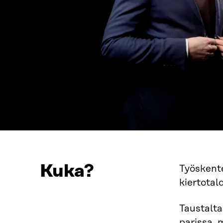
Kuka?
Työskente
kiertotal
Taustalta
parissa, 