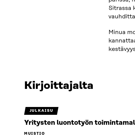
Sitrassa 
vauhditta
Minua mot
kannattaa
kestävyys
Kirjoittajalta
JULKAISU
Yritysten luontotyön toimintamal
MUISTIO