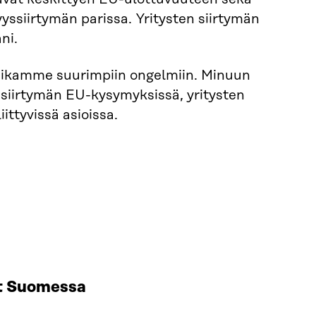
yssiirtymän parissa. Yritysten siirtymän
ni.
 aikamme suurimpiin ongelmiin. Minuun
ssiirtymän EU-kysymyksissä, yritysten
ittyvissä asioissa.
at Suomessa