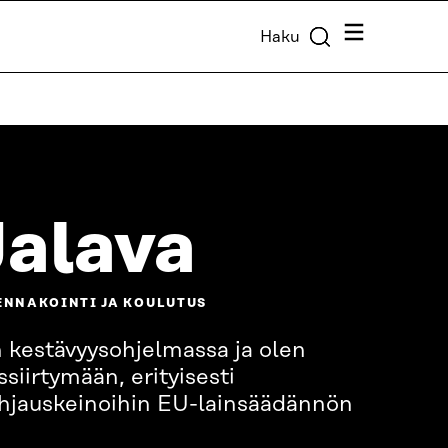
Valikko
Haku
Jalava
ENNAKOINTI JA KOULUTUS
 kestävyysohjelmassa ja olen
siirtymään, erityisesti
ohjauskeinoihin EU-lainsäädännön