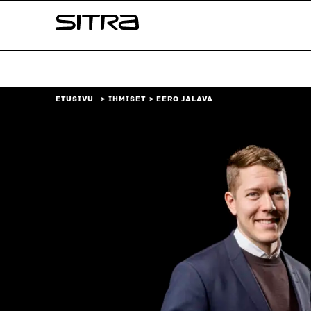
Siirry
Sitra
suoraan
sisältöön
↓
ETUSIVU
IHMISET
EERO JALAVA