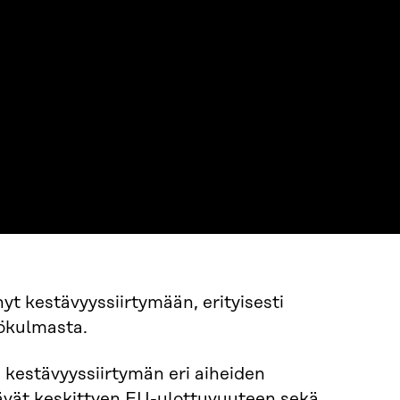
t kestävyyssiirtymään, erityisesti
kökulmasta.
 kestävyyssiirtymän eri aiheiden
tävät keskittyen EU-ulottuvuuteen sekä