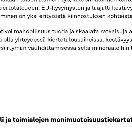
kiertotalouden, EU-kysymysten ja laajalti kestävy
minen on yksi erityisistä kiinnostuksen kohteista
ivoi mahdollisuus tuoda ja skaalata ratkaisuja
 olla yhteydessä kiertotalousaiheissa, kestävyy
siirtymän vauhdittamisessa sekä mineraaleihin li
li ja toimialojen monimuotoisuustiekart