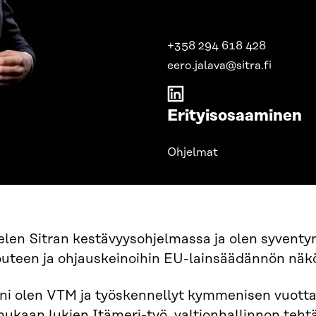
+358 294 618 428
eero.jalava@sitra.fi
Erityisosaaminen
Ohjelmat
len Sitran kestävyysohjelmassa ja olen syventyny
outeen ja ohjauskeinoihin EU-lainsäädännön nä
ni olen VTM ja työskennellyt kymmenisen vuotta
mukaan lukien Itämeri-työ, valtionhallinnon teh