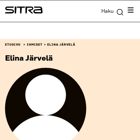
Siirry
Valik
Haku
suoraan
Sitra
sisältöön
↓
ETUSIVU
IHMISET
ELINA JÄRVELÄ
Elina Järvelä