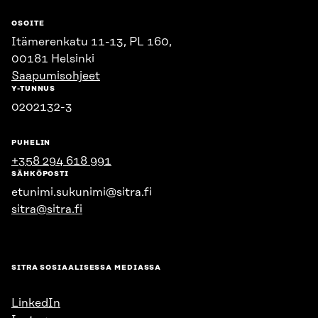
OSOITE
Itämerenkatu 11-13, PL 160,
00181 Helsinki
Saapumisohjeet
Y-TUNNUS
0202132-3
PUHELIN
+358 294 618 991
SÄHKÖPOSTI
etunimi.sukunimi@sitra.fi
sitra@sitra.fi
SITRA SOSIAALISESSA MEDIASSA
LinkedIn