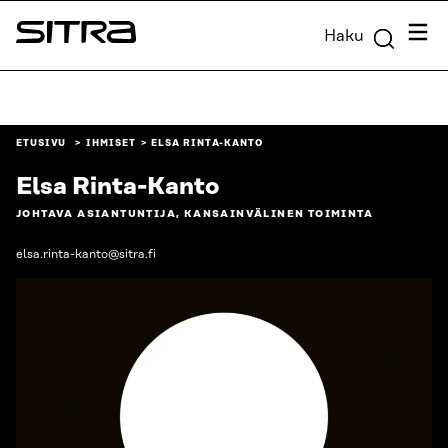
Siirry
Valik
Haku
suoraan
Sitra
sisältöön
↓
ETUSIVU
IHMISET
ELSA RINTA-KANTO
Elsa Rinta-Kanto
JOHTAVA ASIANTUNTIJA, KANSAINVÄLINEN TOIMINTA
elsa.rinta-kanto@sitra.fi