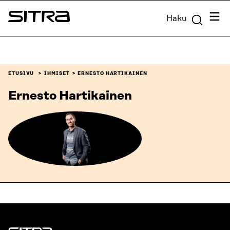
Siirry
Valik
Haku
suoraan
Sitra
sisältöön
↓
ETUSIVU
IHMISET
ERNESTO HARTIKAINEN
Ernesto Hartikainen