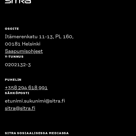
Sitra
OSOITE
Itämerenkatu 11-13, PL 160,
00181 Helsinki
Saapumisohjeet
Y-TUNNUS
0202132-3
PUHELIN
+358 294 618 991
SÄHKÖPOSTI
etunimi.sukunimi@sitra.fi
sitra@sitra.fi
SITRA SOSIAALISESSA MEDIASSA