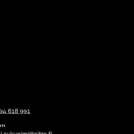
94 618 991
STI