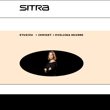
Siirry
Sitra
suoraan
sisältöön
↓
ETUSIVU
IHMISET
EVELIINA HUURRE