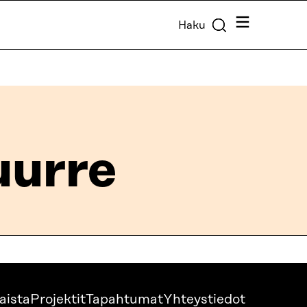
Valikko
Haku
uurre
aista
Projektit
Tapahtumat
Yhteystiedot