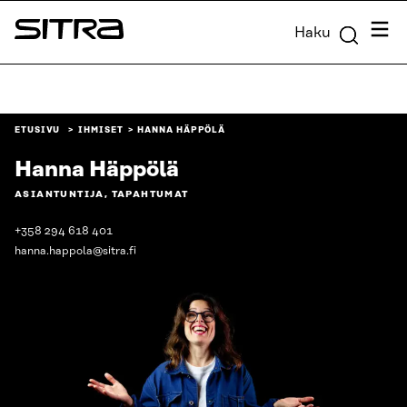
Siirry
Valik
Haku
suoraan
Sitra
sisältöön
↓
ETUSIVU
IHMISET
HANNA HÄPPÖLÄ
Hanna Häppölä
ASIANTUNTIJA, TAPAHTUMAT
+358 294 618 401
hanna.happola@sitra.fi