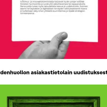
eydenhuollon asiakastietolain uudistukses