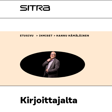
Siirry
Sitra
suoraan
sisältöön
↓
ETUSIVU
IHMISET
HANNU HÄMÄLÄINEN
Kirjoittajalta