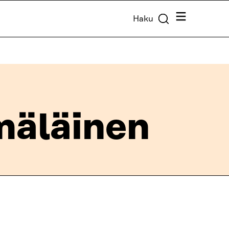
Valikko
Haku
äläinen