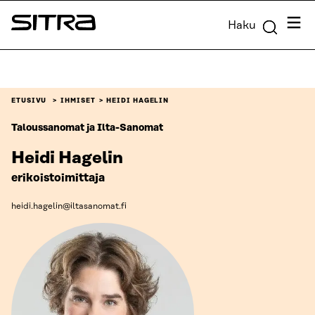
Siirry
Valik
Haku
suoraan
Sitra
sisältöön
↓
ETUSIVU
IHMISET
HEIDI HAGELIN
Taloussanomat ja Ilta-Sanomat
Heidi Hagelin
erikoistoimittaja
heidi.hagelin@iltasanomat.fi