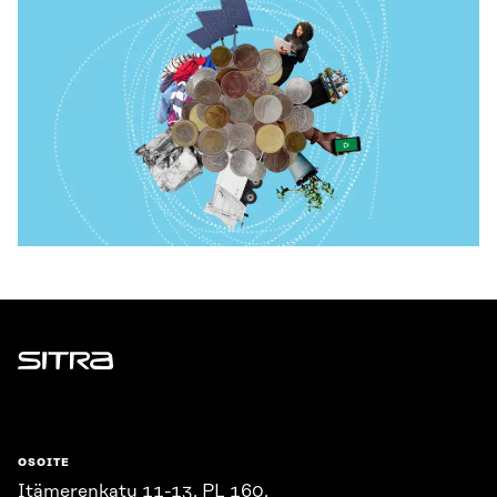
Sitra
OSOITE
Itämerenkatu 11-13, PL 160,