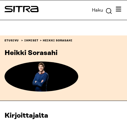
Siirry
Valik
Haku
suoraan
Sitra
sisältöön
↓
ETUSIVU
IHMISET
HEIKKI SORASAHI
Heikki Sorasahi
Kirjoittajalta