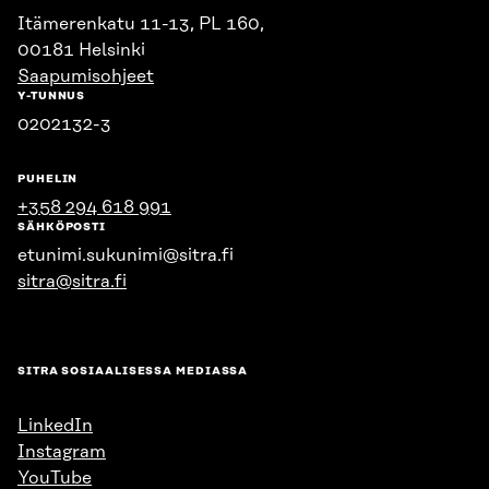
Itämerenkatu 11-13, PL 160,
00181 Helsinki
Saapumisohjeet
Y-TUNNUS
0202132-3
PUHELIN
+358 294 618 991
SÄHKÖPOSTI
etunimi.sukunimi@sitra.fi
sitra@sitra.fi
SITRA SOSIAALISESSA MEDIASSA
LinkedIn
Instagram
YouTube