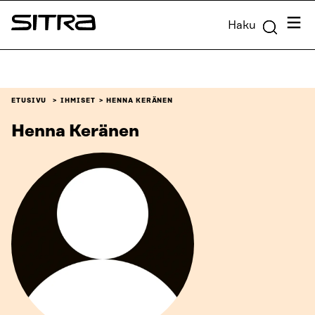
Siirry
Valik
Haku
suoraan
Sitra
sisältöön
↓
ETUSIVU
IHMISET
HENNA KERÄNEN
Henna Keränen