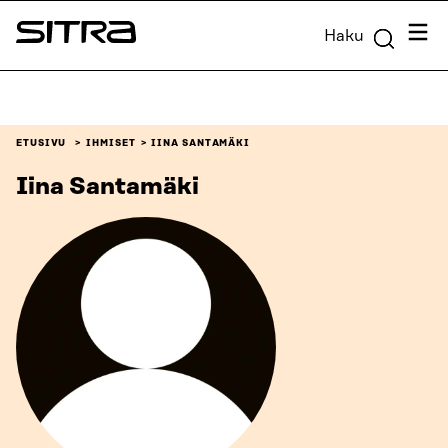
Siirry
Valik
Haku
suoraan
Sitra
sisältöön
↓
ETUSIVU
IHMISET
IINA SANTAMÄKI
Iina Santamäki