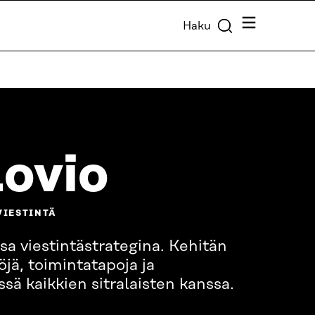
Valikko
Haku
Lovio
VIESTINTÄ
sa viestintästrategina. Kehitän
jä, toimintatapoja ja
ssä kaikkien sitralaisten kanssa.