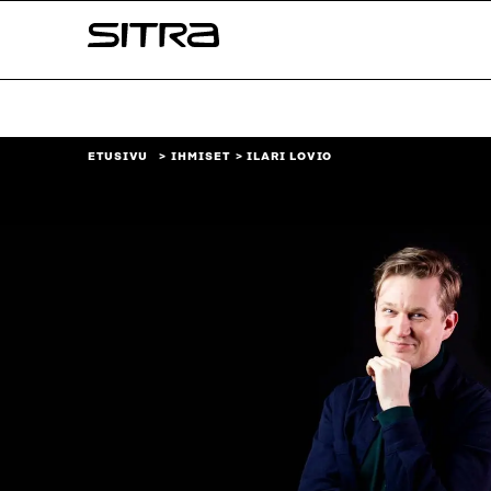
Siirry
Sitra
suoraan
sisältöön
↓
ETUSIVU
IHMISET
ILARI LOVIO