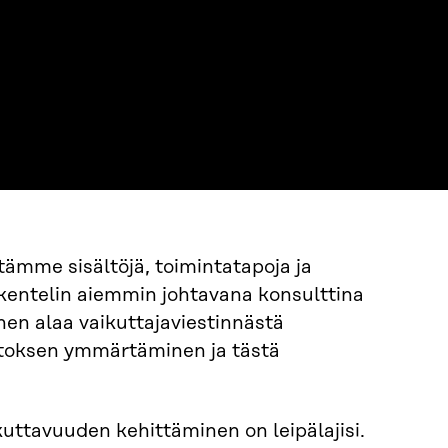
tämme sisältöjä, toimintatapoja ja
skentelin aiemmin johtavana konsulttina
nen alaa vaikuttajaviestinnästä
utoksen ymmärtäminen ja tästä
kuttavuuden kehittäminen on leipälajisi.