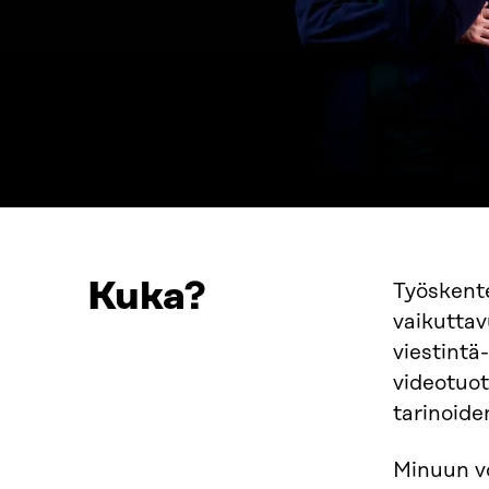
Kuka?
Työskente
vaikuttav
viestintä
videotuo
tarinoide
Minuun vo