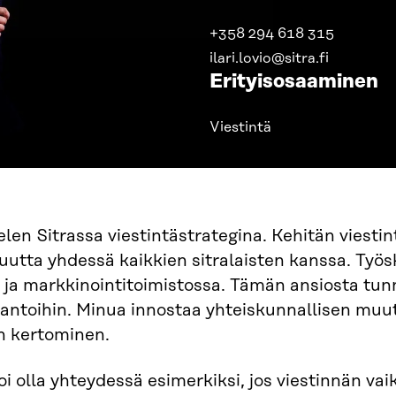
+358 294 618 315
ilari.lovio@sitra.fi
Erityisosaaminen
Viestintä
len Sitrassa viestintästrategina. Kehitän viestin
uutta yhdessä kaikkien sitralaisten kanssa. Työ
- ja markkinointitoimistossa. Tämän ansiosta tun
tantoihin. Minua innostaa yhteiskunnallisen mu
n kertominen.
i olla yhteydessä esimerkiksi, jos viestinnän vai