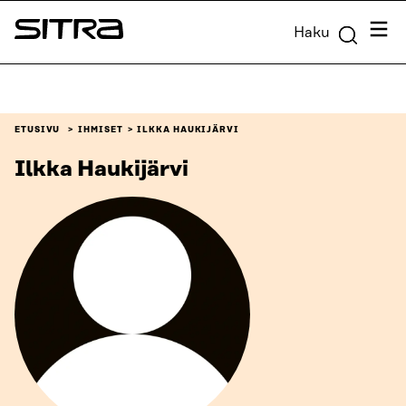
Siirry
Valik
Haku
suoraan
Sitra
sisältöön
↓
ETUSIVU
IHMISET
ILKKA HAUKIJÄRVI
Ilkka Haukijärvi