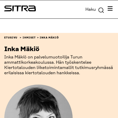
Siirry
Valik
Haku
suoraan
Sitra
sisältöön
↓
ETUSIVU
IHMISET
INKA MÄKIÖ
Inka Mäkiö
Inka Mäkiö on palvelumuotoilija Turun
ammattikorkeakoulussa. Hän työskentelee
Kiertotalouden liiketoimintamallit tutkimusryhmässä
erilaisissa kiertotalouden hankkeissa.