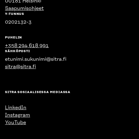
00181 Helsinki
Saapumisohjeet
Y-TUNNUS
0202132-3
PUHELIN
+358 294 618 991
SÄHKÖPOSTI
etunimi.sukunimi@sitra.fi
sitra@sitra.fi
SITRA SOSIAALISESSA MEDIASSA
LinkedIn
Instagram
YouTube