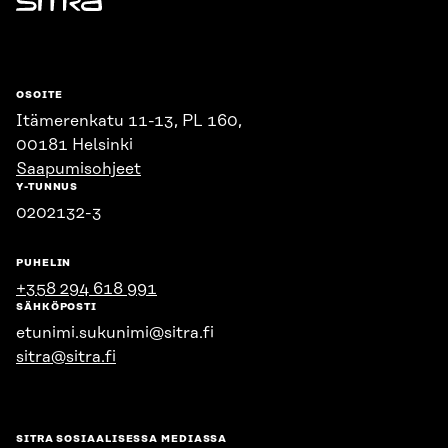
Sitra
OSOITE
Itämerenkatu 11-13, PL 160,
00181 Helsinki
Saapumisohjeet
Y-TUNNUS
0202132-3
PUHELIN
+358 294 618 991
SÄHKÖPOSTI
etunimi.sukunimi@sitra.fi
sitra@sitra.fi
SITRA SOSIAALISESSA MEDIASSA