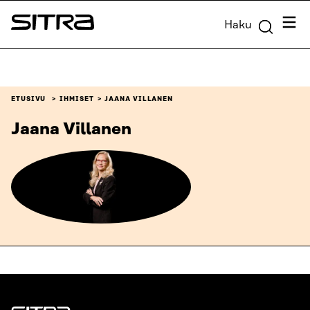
Siirry
Valik
Haku
suoraan
Sitra
sisältöön
↓
ETUSIVU
IHMISET
JAANA VILLANEN
Jaana Villanen