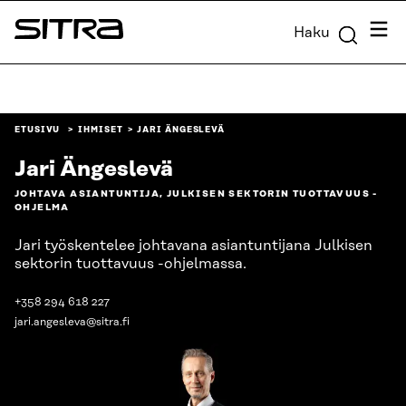
Siirry
Valik
Haku
suoraan
Sitra
sisältöön
↓
ETUSIVU
IHMISET
JARI ÄNGESLEVÄ
Jari Ängeslevä
JOHTAVA ASIANTUNTIJA, JULKISEN SEKTORIN TUOTTAVUUS -
OHJELMA
Jari työskentelee johtavana asiantuntijana Julkisen
sektorin tuottavuus -ohjelmassa.
+358 294 618 227
jari.angesleva@sitra.fi