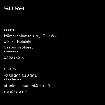
Sitra
OSOITE
Itämerenkatu 11-13, PL 160,
00181 Helsinki
Saapumisohjeet
Y-TUNNUS
0202132-3
PUHELIN
+358 294 618 991
SÄHKÖPOSTI
etunimi.sukunimi@sitra.fi
sitra@sitra.fi