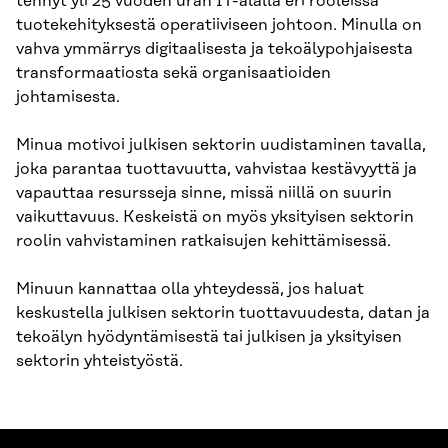
tehnyt yli 25 vuoden uran IT-alalla eri rooleissa
tuotekehityksestä operatiiviseen johtoon. Minulla on
vahva ymmärrys digitaalisesta ja tekoälypohjaisesta
transformaatiosta sekä organisaatioiden
johtamisesta.
Minua motivoi julkisen sektorin uudistaminen tavalla,
joka parantaa tuottavuutta, vahvistaa kestävyyttä ja
vapauttaa resursseja sinne, missä niillä on suurin
vaikuttavuus. Keskeistä on myös yksityisen sektorin
roolin vahvistaminen ratkaisujen kehittämisessä.
Minuun kannattaa olla yhteydessä, jos haluat
keskustella julkisen sektorin tuottavuudesta, datan ja
tekoälyn hyödyntämisestä tai julkisen ja yksityisen
sektorin yhteistyöstä.