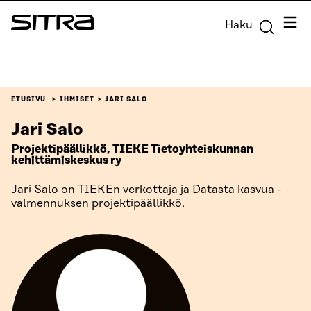
Siirry
Valik
Haku
suoraan
Sitra
sisältöön
↓
ETUSIVU
IHMISET
JARI SALO
Jari Salo
Projektipäällikkö, TIEKE Tietoyhteiskunnan
kehittämiskeskus ry
Jari Salo on TIEKEn verkottaja ja Datasta kasvua -
valmennuksen projektipäällikkö.