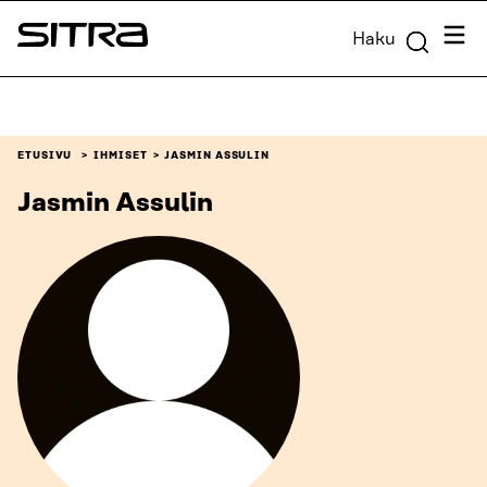
Siirry
Valik
Haku
suoraan
Sitra
sisältöön
↓
ETUSIVU
IHMISET
JASMIN ASSULIN
Jasmin Assulin