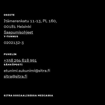
OSOITE
Itämerenkatu 11-13, PL 160,
00181 Helsinki
Saapumisohjeet
Y-TUNNUS
0202132-3
PUHELIN
+358 294 618 991
SÄHKÖPOSTI
etunimi.sukunimi@sitra.fi
sitra@sitra.fi
SITRA SOSIAALISESSA MEDIASSA