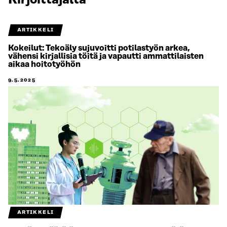
Kirjoittajalta
ARTIKKELI
Kokeilut: Tekoäly sujuvoitti potilastyön arkea,
vähensi kirjallisia töitä ja vapautti ammattilaisten
aikaa hoitotyöhön
9.5.2025
ARTIKKELI