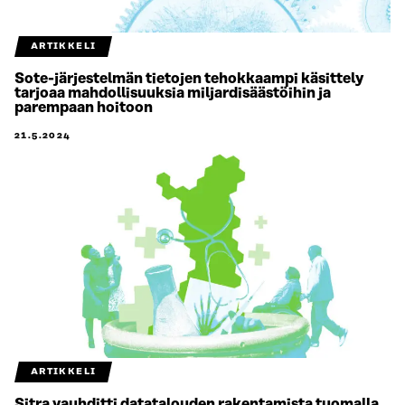
ARTIKKELI
Sote-järjestelmän tietojen tehokkaampi käsittely
tarjoaa mahdollisuuksia miljardisäästöihin ja
parempaan hoitoon
21.5.2024
ARTIKKELI
Sitra vauhditti datatalouden rakentamista tuomalla