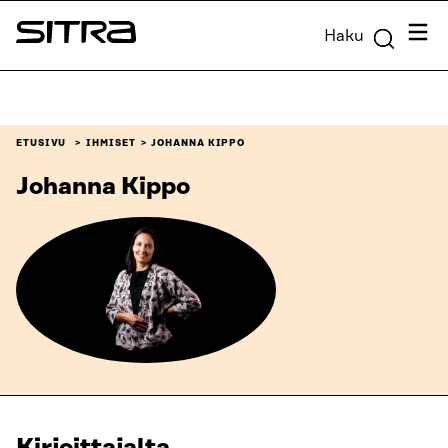
Siirry
Valik
Haku
suoraan
Sitra
sisältöön
↓
ETUSIVU
IHMISET
JOHANNA KIPPO
Johanna Kippo