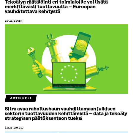
Tekoälyn räätälöinti eri toimialoille voi lisätä
merkittävästi tuottavuutta – Euroopan
vauhditettava kehitystä
27.3.2025
ARTIKKELI
Sitra avaa rahoitushaun vauhdittamaan julkisen
sektorin tuottavuuden kehittämistä – data ja tekoäly
strategisen päätöksenteon tueksi
19.2.2025