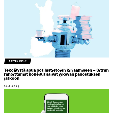
ARTIKKELI
Tekoälystä apua potilastietojen kirjaamiseen – Sitran
rahoittamat kokeilut saivat jykevän panostuksen
jatkoon
14.1.2025