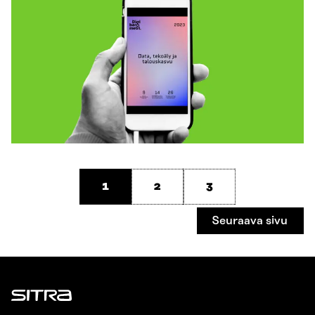
1
2
3
Seuraava sivu
Sitra