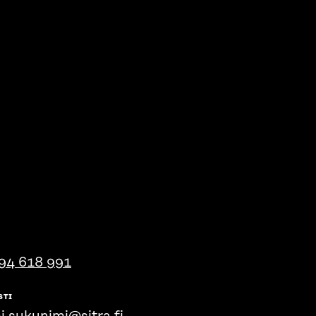
94 618 991
STI