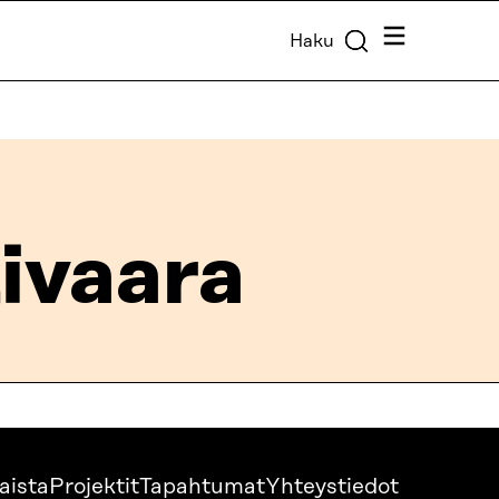
Valikko
Haku
ivaara
aista
Projektit
Tapahtumat
Yhteystiedot