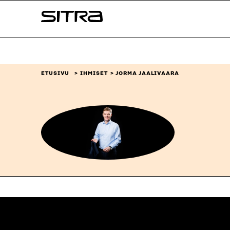
Siirry
Sitra
suoraan
sisältöön
↓
ETUSIVU
IHMISET
JORMA JAALIVAARA