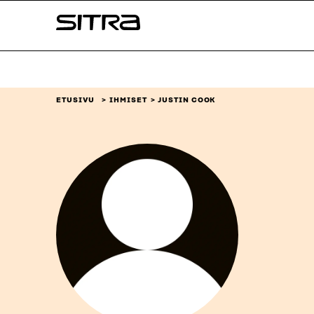
Siirry
Sitra
suoraan
sisältöön
↓
ETUSIVU
IHMISET
JUSTIN COOK