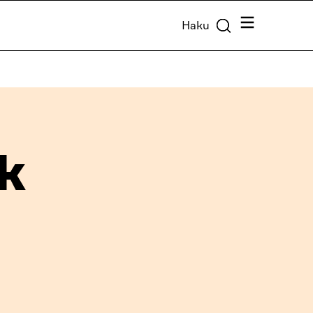
Valikko
Haku
k