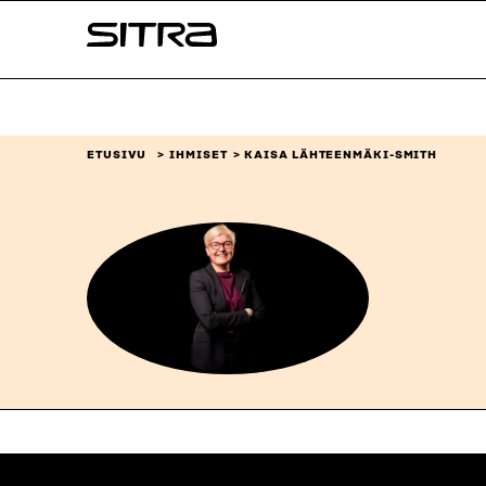
Siirry
Sitra
suoraan
sisältöön
↓
ETUSIVU
IHMISET
KAISA LÄHTEENMÄKI-SMITH