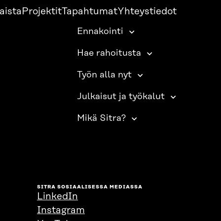
aista
Projektit
Tapahtumat
Yhteystiedot
Ennakointi
Hae rahoitusta
Työn alla nyt
Julkaisut ja työkalut
Mikä Sitra?
SITRA SOSIAALISESSA MEDIASSA
LinkedIn
Instagram