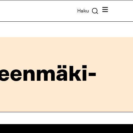
Valikko
Haku
teenmäki-