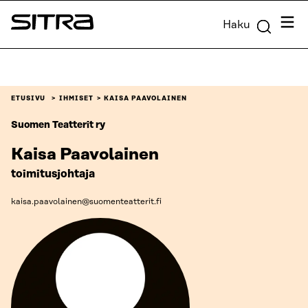
Siirry
Valik
Haku
suoraan
Sitra
sisältöön
↓
ETUSIVU
IHMISET
KAISA PAAVOLAINEN
Suomen Teatterit ry
Kaisa Paavolainen
toimitusjohtaja
kaisa.paavolainen@suomenteatterit.fi