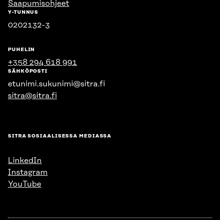
Saapumisohjeet
Y-TUNNUS
0202132-3
PUHELIN
+358 294 618 991
SÄHKÖPOSTI
etunimi.sukunimi@sitra.fi
sitra@sitra.fi
SITRA SOSIAALISESSA MEDIASSA
LinkedIn
Instagram
YouTube